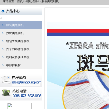
网站位置：
首页
>>
缝纫设备
>>
服装类缝纫机
产品中心
<
服装类缝纫机
沙发类缝纫机
箱包手袋类缝纫机
汽车内饰件缝纫机
缝纫设备驱动系统
零部件耗材