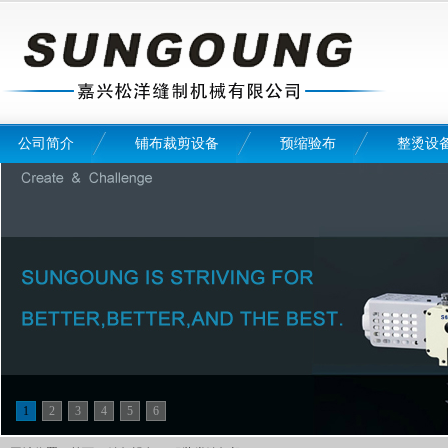
公司简介
铺布裁剪设备
预缩验布
整烫设
1
2
3
4
5
6